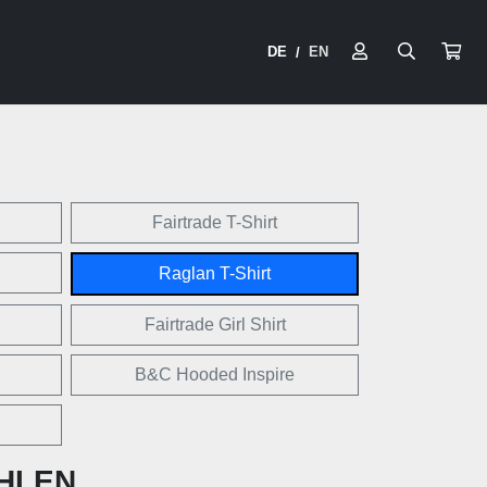
DE
EN
/
Fairtrade T-Shirt
Raglan T-Shirt
Fairtrade Girl Shirt
B&C Hooded Inspire
HLEN