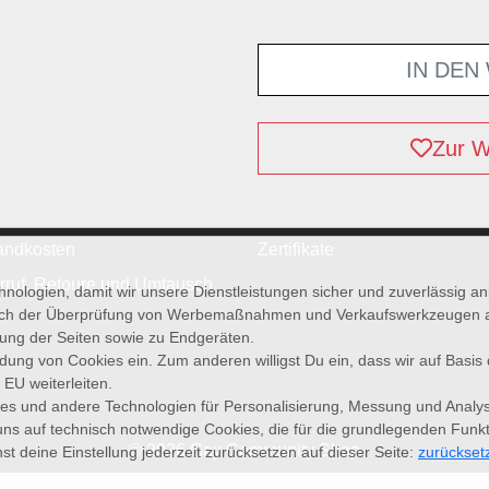
IN DEN
Zur W
andkosten
Zertifikate
rruf, Retoure und Umtausch
ologien, damit wir unsere Dienstleistungen sicher und zuverlässig a
ich der Überprüfung von Werbemaßnahmen und Verkaufswerkzeugen auf 
zung der Seiten sowie zu Endgeräten.
wendung von Cookies ein. Zum anderen willigst Du ein, dass wir auf Basis
 EU weiterleiten.
es und andere Technologien für Personalisierung, Messung und Analy
uns auf technisch notwendige Cookies, die für die grundlegenden Funk
© 2026 Gay Community Shop
st deine Einstellung jederzeit zurücksetzen auf dieser Seite:
zurückset