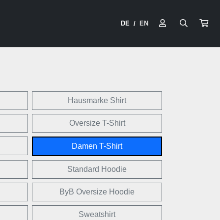
DE
EN
/
Hausmarke Shirt
Oversize T-Shirt
Damen T-Shirt
Standard Hoodie
ByB Oversize Hoodie
Sweatshirt