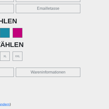
Emailletasse
HLEN
ÄHLEN
XL
XXL
Wareninformationen
ändern
)