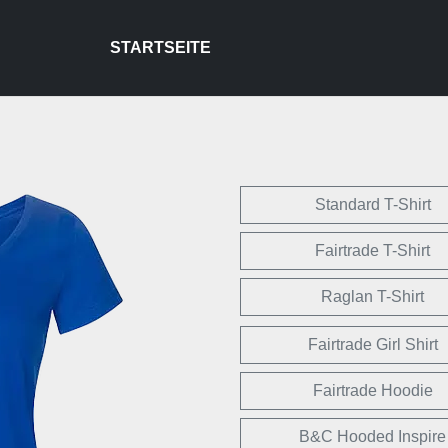
STARTSEITE
Standard T-Shirt
Fairtrade T-Shirt
Raglan T-Shirt
Fairtrade Girl Shirt
Fairtrade Hoodie
B&C Hooded Inspire