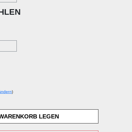
HLEN
ändern
)