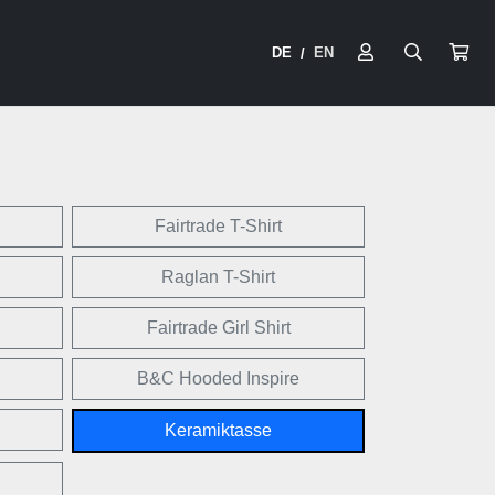
DE
EN
/
Fairtrade T-Shirt
Raglan T-Shirt
Fairtrade Girl Shirt
B&C Hooded Inspire
Keramiktasse