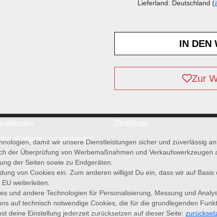
Lieferland: Deutschland (
Zur W
andkosten
Zertifikate
rruf, Retoure und Umtausch
ologien, damit wir unsere Dienstleistungen sicher und zuverlässig a
ich der Überprüfung von Werbemaßnahmen und Verkaufswerkzeugen auf 
zung der Seiten sowie zu Endgeräten.
wendung von Cookies ein. Zum anderen willigst Du ein, dass wir auf Basis
 EU weiterleiten.
es und andere Technologien für Personalisierung, Messung und Analy
uns auf technisch notwendige Cookies, die für die grundlegenden Funk
© 2026 Gay Community Shop
st deine Einstellung jederzeit zurücksetzen auf dieser Seite:
zurückset