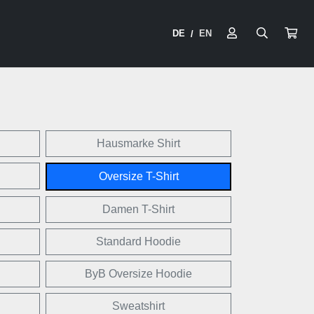
DE
EN
/
Hausmarke Shirt
Oversize T-Shirt
Damen T-Shirt
Standard Hoodie
ByB Oversize Hoodie
Sweatshirt