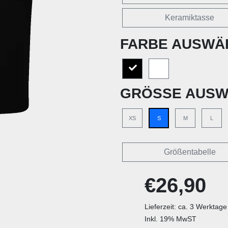
Keramiktasse
FARBE AUSWÄ
GRÖSSE AUSW
XS
S
M
L
Größentabelle
€26,90
Lieferzeit: ca. 3 Werktage
Inkl. 19% MwST